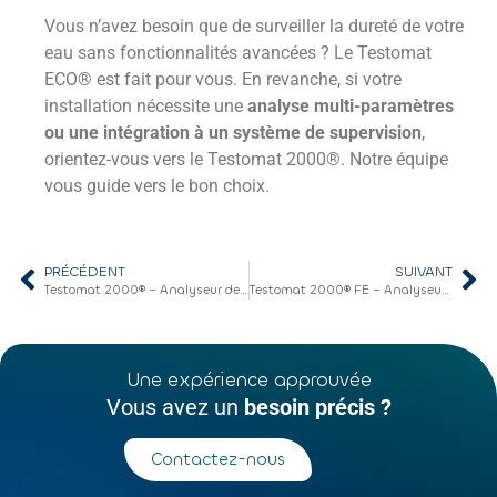
Vous n’avez besoin que de surveiller la dureté de votre
eau sans fonctionnalités avancées ? Le Testomat
ECO® est fait pour vous. En revanche, si votre
installation nécessite une
analyse multi-paramètres
ou une intégration à un système de supervision
,
orientez-vous vers le Testomat 2000®. Notre équipe
vous guide vers le bon choix.
PRÉCÉDENT
SUIVANT
Testomat 2000® – Analyseur de dureté de l’eau en ligne
Testomat 2000® FE – Analyseur de fer en ligne dans l’eau
Une expérience approuvée
Vous avez un
besoin précis ?
Contactez-nous