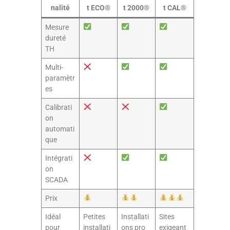
nalité
t ECO®
t 2000®
t CAL®
Mesure
dureté
TH
Multi-
paramètr
es
Calibrati
on
automati
que
Intégrati
on
SCADA
Prix
Idéal
Petites
Installati
Sites
pour
installati
ons pro
exigeant