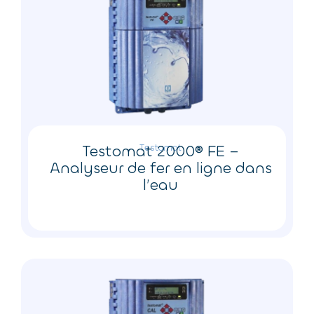
Testomat 2000® FE –
Testomat
Analyseur de fer en ligne dans
l’eau